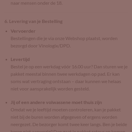
naar mensen onder de 18.
6. Levering van je Bestelling
Vervoerder
Bestellingen die je via onze Webshop plaatst, worden
bezorgd door Vinologix/DPD.
Levertijd
Bestel je op een werkdag vóór 16.00 uur? Dan sturen we je
pakket meestal binnen twee werkdagen op pad. Er kan
soms wat vertraging ontstaan – daar kunnen we helaas
niet voor aansprakelijk worden gesteld.
Jij of een andere volwassene moet thuis zijn
Omdat we je leeftijd moeten controleren, kan je pakket
niet bij de buren worden afgegeven of ergens worden
neergezet. De bezorger komt twee keer langs. Ben je beide
keren niet aanwezig? Dan gaat je pakket retour en komen