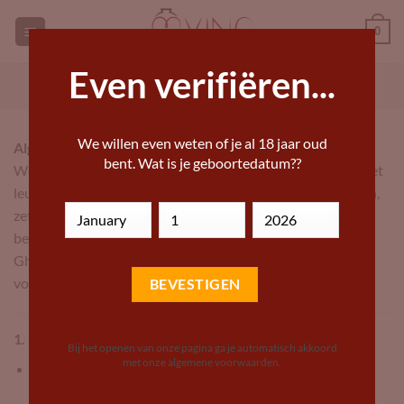
Ga
0
naar
inhoud
Even verifiëren...
GEORGISCHE WIJNEN KOPEN
ANDERE WIJN KOPEN
We willen even weten of je al 18 jaar oud
Algemene Voorwaarden GHVINO.nl
bent. Wat is je geboortedatum??
We weten het: Algemene Voorwaarden zijn niet bepaald het
leukste om te lezen. Maar om misverstanden te voorkomen,
zetten we alles duidelijk voor je op een rij. Zodra je een
bestelling plaatst via onze webshop (de “Webshop”) op
Ghvino.nl (de “Website”), ga je akkoord met deze
voorwaarden. Klaar? Let’s go!
1. Privacy & Veiligheid
Bij het openen van onze pagina ga je automatisch akkoord
met onze algemene voorwaarden.
Privacybeleid
We gaan zorgvuldig om met je gegevens. Hoe we dat