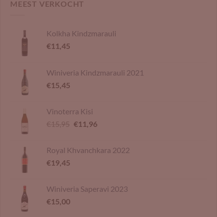
MEEST VERKOCHT
Kolkha Kindzmarauli
€
11,45
Winiveria Kindzmarauli 2021
€
15,45
Vinoterra Kisi
Oorspronkelijke
Huidige
€
15,95
€
11,96
prijs
prijs
was:
is:
Royal Khvanchkara 2022
€15,95.
€11,96.
€
19,45
Winiveria Saperavi 2023
€
15,00