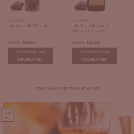
ALLE WIJN
ALLE WIJN
Tchotiashvili Family
Tchotiashvili Mtsvane
Vineyards Tavkveri
Oorspronkelijke
Huidige
Oorspronkelijke
Huidige
€
19,45
€
14,59
€
22,95
€
17,21
prijs
prijs
prijs
prijs
was:
is:
was:
is:
TOEVOEGEN AAN
TOEVOEGEN AAN
€19,45.
€14,59.
€22,95.
€17,21.
WINKELWAGEN
WINKELWAGEN
ONZE LAATSTE PUBLICATIES
23
nov