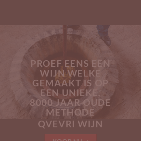
PROEF EENS EEN
WIJN WELKE
GEMAAKT IS OP
EEN UNIEKE,
8000 JAAR OUDE
METHODE
QVEVRI WIJN