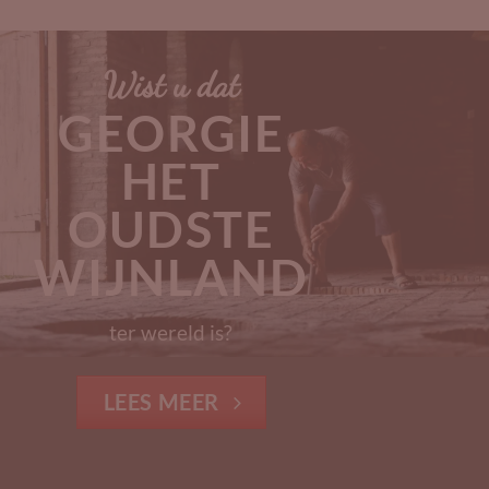
Wist u dat
GEORGIE
HET
OUDSTE
WIJNLAND
ter wereld is?
LEES MEER