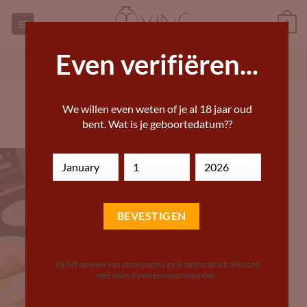
Ga
0
naar
inhoud
Even verifiëren...
GEORGISCHE WIJNEN KOPEN
ANDERE WIJN KOPEN
GHVINO.NL | GEORGISCHE WIJN
We willen even weten of je al 18 jaar oud
SPECIAALZAAK
bent. Wat is je geboortedatum??
Bij het openen van onze pagina ga je automatisch akkoord
met onze algemene voorwaarden.