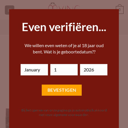
Ga
0
naar
inhoud
Even verifiëren...
GEORGISCHE WIJNEN KOPEN
ANDERE WIJN KOPEN
Andere producten
We willen even weten of je al 18 jaar oud
bent. Wat is je geboortedatum??
HOME
»
ANDERE PRODUCTEN
FILTER
Bij het openen van onze pagina ga je automatisch akkoord
met onze algemene voorwaarden.
Add to
Wishlist