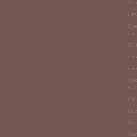
Con
De 
Dran
ste
Dui
Geo
Geo
Kel
kort
Nie
Ove
Pri
Ster