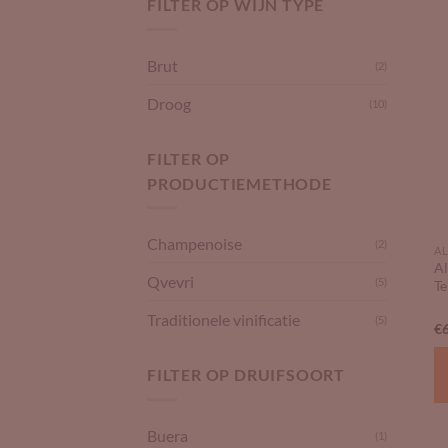
FILTER OP WIJN TYPE
Brut
(2)
Droog
(10)
FILTER OP
PRODUCTIEMETHODE
Champenoise
(2)
AL
Al
Qvevri
(5)
Te
Traditionele vinificatie
(5)
€
FILTER OP DRUIFSOORT
Buera
(1)