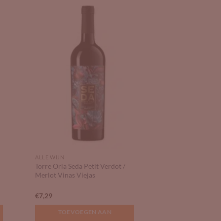
 to
Add to
list
Wishlist
ALLE WIJN
Torre Oria Seda Petit Verdot /
Merlot Vinas Viejas
€
7,29
TOEVOEGEN AAN