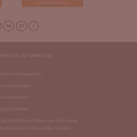
WINKELWAGEN
36
37
GEMENE INFORMATIE
emene voorwaarden
ere wijnlanden
el informatie
orginformatie
ogische Wijnen: Alles over Duurzame,
dynamische en Natuurlijke Wijnen