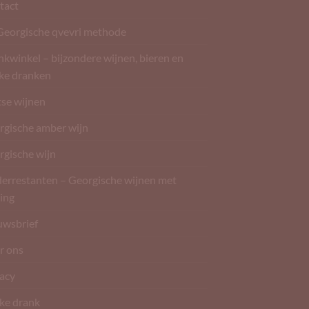
tact
Georgische qvevri methode
kwinkel – bijzondere wijnen, bieren en
rke dranken
tse wijnen
rgische amber wijn
rgische wijn
derrestanten – Georgische wijnen met
ing
uwsbrief
r ons
vacy
ke drank