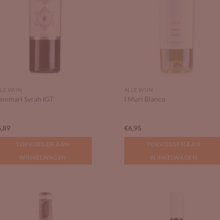
LE WIJN
ALLE WIJN
emmari Syrah IGT
I Muri Bianco
6,89
€
6,95
TOEVOEGEN AAN
TOEVOEGEN AAN
WINKELWAGEN
WINKELWAGEN
Add to
Add
Wishlist
Wish