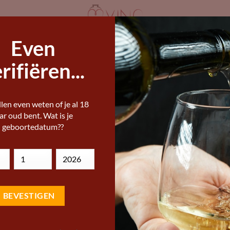
Even
ANDERE WIJNLANDEN
STERKE DRANK
I
IJNEN KOPEN
rifiëren...
Ges
Resultaat 13–24 van de 436 resultaten wordt getoond
INA 2
len even weten of je al 18
op
ar oud bent. Wat is je
geboortedatum??
prij
laa
naa
Add to
Add
ho
Wishlist
Wish