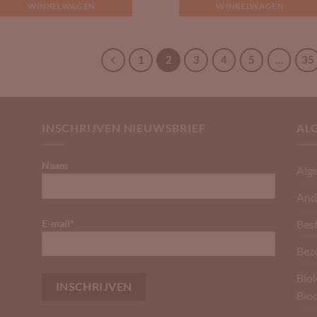
WINKELWAGEN
WINKELWAGEN
1
2
3
4
5
…
35
INSCHRIJVEN NIEUWSBRIEF
AL
Naam
Alg
And
E-mail*
Best
Bez
Biol
Bio