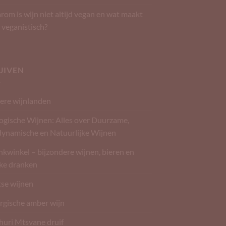
om is wijn niet altijd vegan en wat maakt
 veganistisch?
UIVEN
ere wijnlanden
ogische Wijnen: Alles over Duurzame,
dynamische en Natuurlijke Wijnen
kwinkel – bijzondere wijnen, bieren en
rke dranken
tse wijnen
rgische amber wijn
huri Mtsvane druif