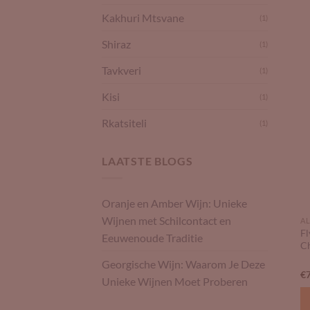
Kakhuri Mtsvane
(1)
Shiraz
(1)
Tavkveri
(1)
Kisi
(1)
Rkatsiteli
(1)
LAATSTE BLOGS
Oranje en Amber Wijn: Unieke
Wijnen met Schilcontact en
AL
Fl
Eeuwenoude Traditie
C
Georgische Wijn: Waarom Je Deze
€
Unieke Wijnen Moet Proberen