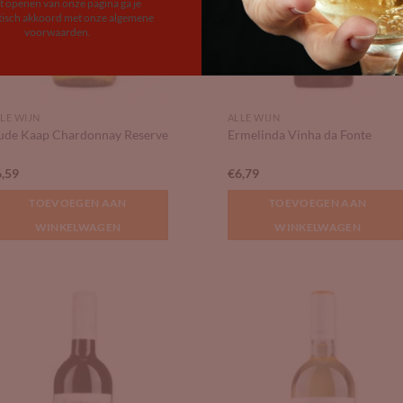
et openen van onze pagina ga je
isch akkoord met onze algemene
voorwaarden.
LE WIJN
ALLE WIJN
ude Kaap Chardonnay Reserve
Ermelinda Vinha da Fonte
6,59
€
6,79
TOEVOEGEN AAN
TOEVOEGEN AAN
WINKELWAGEN
WINKELWAGEN
Add to
Add
Wishlist
Wish