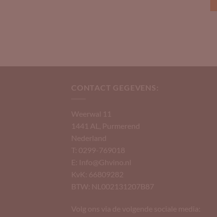
CONTACT GEGEVENS:
Weerwal 11
1441 AL, Purmerend
Nederland
T: 0299-769018
E: Info@Ghvino.nl
KvK: 66809282
BTW: NL002131207B87
Volg ons via de volgende sociale media: