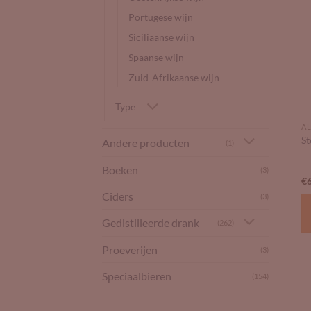
Portugese wijn
Siciliaanse wijn
Spaanse wijn
Zuid-Afrikaanse wijn
Type
AL
St
Andere producten
(1)
Boeken
(3)
€
Ciders
(3)
Gedistilleerde drank
(262)
Proeverijen
(3)
Speciaalbieren
(154)