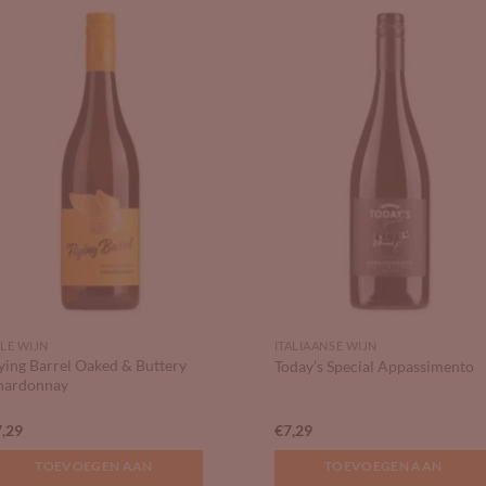
Add to
Add
Wishlist
Wish
LE WIJN
ITALIAANSE WIJN
ying Barrel Oaked & Buttery
Today’s Special Appassimento
hardonnay
7,29
€
7,29
TOEVOEGEN AAN
TOEVOEGEN AAN