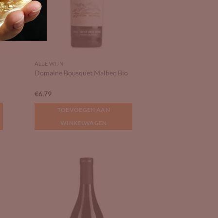
ALLE WIJN
Domaine Bousquet Malbec Bio
€
6,79
TOEVOEGEN AAN
WINKELWAGEN
 to
Add to
list
Wishlist