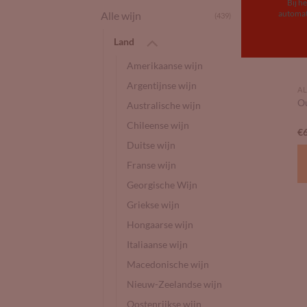
Bij h
automat
Alle wijn
(439)
Land
Amerikaanse wijn
Argentijnse wijn
AL
O
Australische wijn
Chileense wijn
€
Duitse wijn
Franse wijn
Georgische Wijn
Griekse wijn
Hongaarse wijn
Italiaanse wijn
Macedonische wijn
Nieuw-Zeelandse wijn
Oostenrijkse wijn