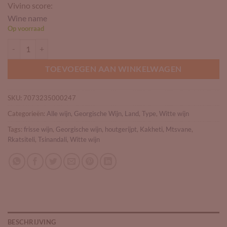
Vivino score:
Wine name
Op voorraad
Best Georgian Wine Tsinandali aantal
TOEVOEGEN AAN WINKELWAGEN
SKU:
7073235000247
Categorieën:
Alle wijn
,
Georgische Wijn
,
Land
,
Type
,
Witte wijn
Tags:
frisse wijn
,
Georgische wijn
,
houtgerijpt
,
Kakheti
,
Mtsvane
,
Rkatsiteli
,
Tsinandali
,
Witte wijn
BESCHRIJVING