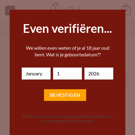
Ga
0
naar
inhoud
Even verifiëren...
GEORGISCHE WIJNEN KOPEN
ANDERE WIJN KOPEN
HOME
»
DRANKWINKEL – BIJZONDERE WIJNEN,
We willen even weten of je al 18 jaar oud
BIEREN EN STERKE DRANKEN
bent. Wat is je geboortedatum??
Add to
Wishlist
Bij het openen van onze pagina ga je automatisch akkoord
met onze algemene voorwaarden.