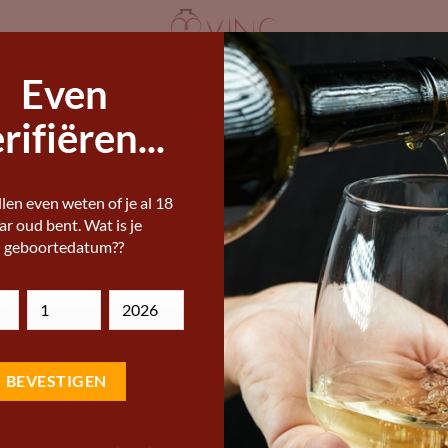
Even
ANDERE WIJNLANDEN
STERKE DRANK
I
IJNEN KOPEN
rifiëren...
ERE WIJNEN, BIEREN EN STERKE DRANKEN
len even weten of je al 18
Winiveria Kindzm
ar oud bent. Wat is je
geboortedatum??
Add to
15,45
Wishlist
€
Winiveria Kindzmarauli is een 
vervaardigd uit 100% Saperav
granaatkleur en fluweelzachte
Vivino score:
Wine name