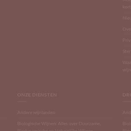
kort
Nie
Ove
Pri
Ster
Waar
wijn
ONZE DIENSTEN
DR
Andere wijnlanden
And
Biologische Wijnen: Alles over Duurzame,
Biol
Biodynamische en Natuurlijke Wijnen
Bio