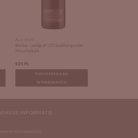
ALLE WIJN
Becker Landgraf (J2) Spätburgunder
Muschelkalk
€
24,95
TOEVOEGEN AAN
WINKELWAGEN
GEMENE INFORMATIE
emene voorwaarden