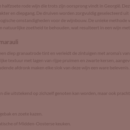
e halfzoete rode wijn die trots zijn oorsprong vindt in Georgië. D
rakter en diepgang. De druiven worden zorgvuldig geselecteerd uit
ogische omstandigheden voor de wijnbouw. De unieke methode van 
n natuurlijke zoetheid te behouden, wat resulteert in een wijn met 
marauli
en diep granaatrode tint en verleidt de zintuigen met aroma’s van
rijke textuur met lagen van rijpe pruimen en zwarte kersen, aangev
udende afdronk maken elke slok van deze wijn een ware belevenis.
ijn die uitstekend op zichzelf genoten kan worden, maar ook prac
tgebak en zoete kazen.
ziatische of Midden-Oosterse keuken.