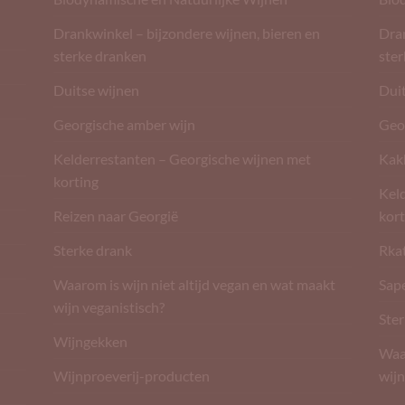
Drankwinkel – bijzondere wijnen, bieren en
Dran
sterke dranken
ste
Duitse wijnen
Dui
Georgische amber wijn
Geo
Kelderrestanten – Georgische wijnen met
Kak
korting
Kel
Reizen naar Georgië
kort
Sterke drank
Rkat
Waarom is wijn niet altijd vegan en wat maakt
Sape
wijn veganistisch?
Ster
Wijngekken
Waar
Wijnproeverij-producten
wijn