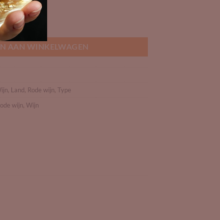
tal
N AAN WINKELWAGEN
ijn
,
Land
,
Rode wijn
,
Type
ode wijn
,
Wijn