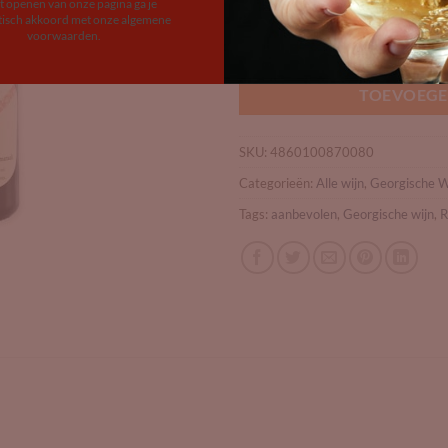
et openen van onze pagina ga je
Op voorraad
isch akkoord met onze algemene
voorwaarden.
Winiveria Kindzmarauli 2021 aan
TOEVOEGE
SKU:
4860100870080
Categorieën:
Alle wijn
,
Georgische W
Tags:
aanbevolen
,
Georgische wijn
,
R