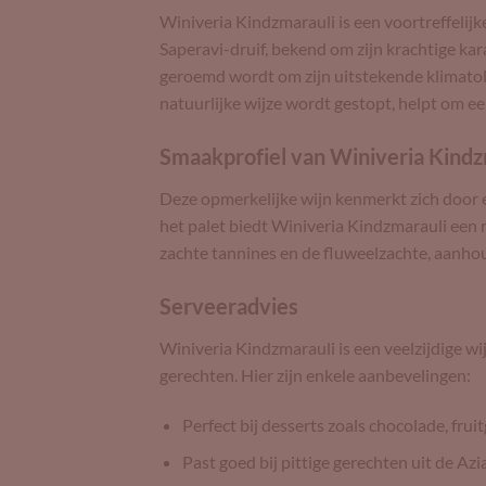
Winiveria Kindzmarauli is een voortreffelijk
Saperavi-druif, bekend om zijn krachtige ka
geroemd wordt om zijn uitstekende klimatol
natuurlijke wijze wordt gestopt, helpt om ee
Smaakprofiel van Winiveria Kindz
Deze opmerkelijke wijn kenmerkt zich door e
het palet biedt Winiveria Kindzmarauli een 
zachte tannines en de fluweelzachte, aanho
Serveeradvies
Winiveria Kindzmarauli is een veelzijdige w
gerechten. Hier zijn enkele aanbevelingen:
Perfect bij desserts zoals chocolade, frui
Past goed bij pittige gerechten uit de A