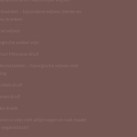
kwinkel – bijzondere wijnen, bieren en
rke dranken
tse wijnen
rgische amber wijn
huri Mtsvane druif
derrestanten – Georgische wijnen met
ing
siteli druif
ravi druif
ke drank
om is wijn niet altijd vegan en wat maakt
 veganistisch?