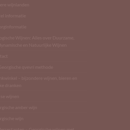
ere wijnlanden
el informatie
orginformatie
ogische Wijnen: Alles over Duurzame,
dynamische en Natuurlijke Wijnen
tact
Georgische qvevri methode
kwinkel – bijzondere wijnen, bieren en
rke dranken
tse wijnen
rgische amber wijn
rgische wijn
derrestanten – Georgische wijnen met