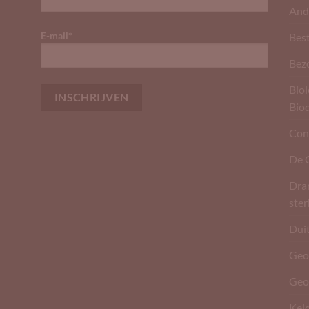
And
E-mail*
Best
Bez
Biol
Bio
Con
De 
Dran
ste
Dui
Geo
Geo
Kel