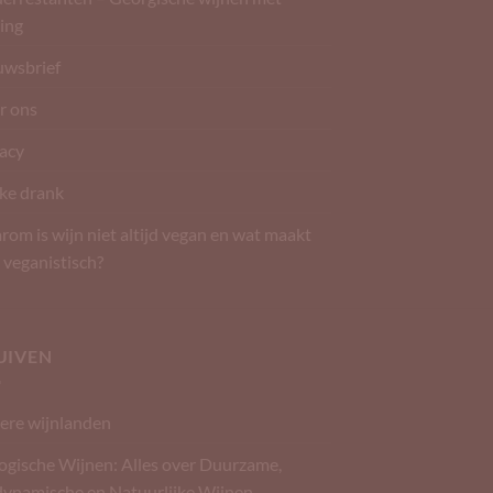
ing
uwsbrief
r ons
vacy
ke drank
om is wijn niet altijd vegan en wat maakt
 veganistisch?
UIVEN
ere wijnlanden
ogische Wijnen: Alles over Duurzame,
dynamische en Natuurlijke Wijnen