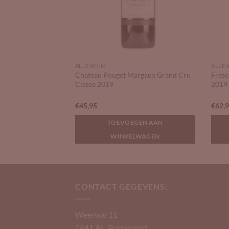
ALLE WIJN
ALLE 
Chateau Pouget Margaux Grand Cru
Fresc
oir
Classe 2019
2019
€
45,95
€
62,
GEN AAN
TOEVOEGEN AAN
LWAGEN
WINKELWAGEN
CONTACT GEGEVENS:
Weerwal 11
1441 AL, Purmerend