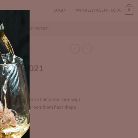
LOGIN
WINKELWAGEN /
€
0,00
0
NFORMATIE
LEESVOER
arauli 2021
unieke en elegante halfzoete rode wijn
i-druiven, en beroemd om haar diepe
 afdronk.