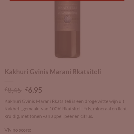
Kakhuri Gvinis Marani Rkatsiteli
Oorspronkelijke
Huidige
8,45
6,95
€
€
prijs
prijs
Kakhuri Gvinis Marani Rkatsiteli is een droge witte wijn uit
was:
is:
Kakheti, gemaakt van 100% Rkatsiteli. Fris, mineraal en licht
€8,45.
€6,95.
kruidig, met tonen van appel, peer en citrus.
Vivino score: