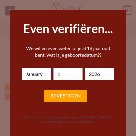
Ga
0
naar
inhoud
Even verifiëren...
GEORGISCHE WIJNEN KOPEN
ANDERE WIJN KOPEN
HOME
»
DRANKWINKEL – BIJZONDERE WIJNEN,
We willen even weten of je al 18 jaar oud
BIEREN EN STERKE DRANKEN
bent. Wat is je geboortedatum??
Aanbieding!
Add to
Wishlist
Bij het openen van onze pagina ga je automatisch akkoord
met onze algemene voorwaarden.