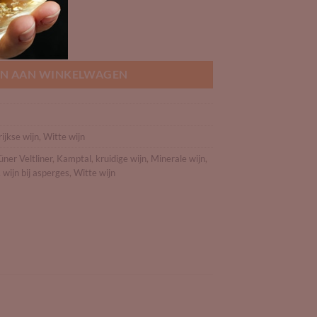
 Grüner Veltliner aantal
N AAN WINKELWAGEN
ijkse wijn
,
Witte wijn
üner Veltliner
,
Kamptal
,
kruidige wijn
,
Minerale wijn
,
,
wijn bij asperges
,
Witte wijn