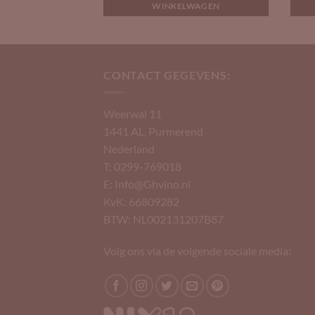
LWAGEN
WINKELWAGEN
CONTACT GEGEVENS:
Weerwal 11
1441 AL, Purmerend
Nederland
T: 0299-769018
E: Info@Ghvino.nl
KvK: 66809282
BTW: NL002131207B87
Volg ons via de volgende sociale media: