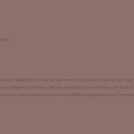
ander
t koelere Waldviertel naar de warmere Donauvlakte, wat zorgt voo
 kruidigheid met een subtiele mineraliteit en fraîcheur, en laat pr
 als een van de vooraanstaande vrouwelijke wijnmakers van Oostenr