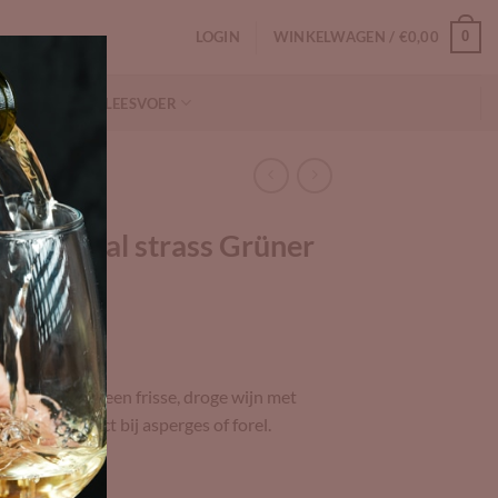
LOGIN
WINKELWAGEN /
€
0,00
0
NFORMATIE
LEESVOER
r Kamptal strass Grüner
 Veltliner is een frisse, droge wijn met
egant en perfect bij asperges of forel.