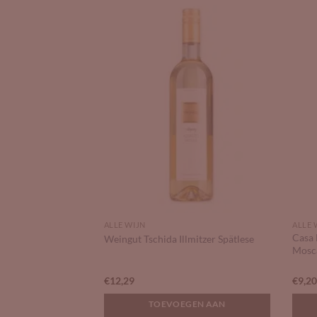
Add to
Add to
Wishlist
Wishlist
ALLE WIJN
ALLE 
Casa 
Weingut Tschida Illmitzer Spätlese
Mosca
€
12,29
€
9,2
GEN AAN
TOEVOEGEN AAN