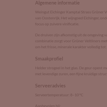
Algemene informatie
Weingut Eichinger Kamptal Strass Grüner Velt
van Oostenrijk. Het wijngoed Eichinger, onde
focus op zuivere vinificatie.
De druiven zijn afkomstig uit de omgeving 
combinatie zorgt voor Grüner Veltliners met s
om het frisse, minerale karakter volledig tot 
Smaakprofiel
Helder strogeel in het glas. De geur opent me
met levendige zuren, een fijne kruidige stru
Serveeradvies
Serveertemperatuur: 8–10 °C
Aanbevolen bij: