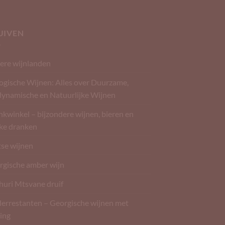
UIVEN
ere wijnlanden
ogische Wijnen: Alles over Duurzame,
dynamische en Natuurlijke Wijnen
kwinkel – bijzondere wijnen, bieren en
rke dranken
tse wijnen
rgische amber wijn
huri Mtsvane druif
derrestanten – Georgische wijnen met
ing