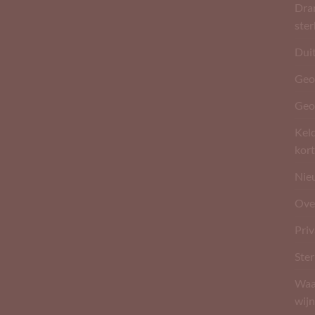
Dran
ste
Dui
Geo
Geo
Kel
kort
Nie
Ove
Pri
Ster
Waar
wijn