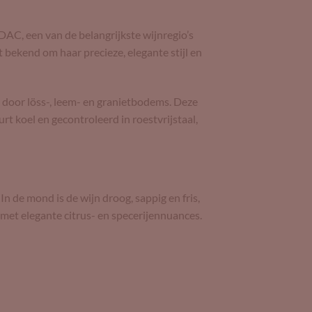
 DAC, een van de belangrijkste wijnregio’s
 bekend om haar precieze, elegante stijl en
 door löss-, leem- en granietbodems. Deze
urt koel en gecontroleerd in roestvrijstaal,
In de mond is de wijn droog, sappig en fris,
, met elegante citrus- en specerijennuances.