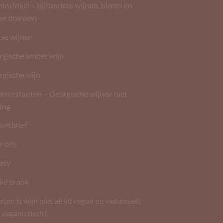
kwinkel – bijzondere wijnen, bieren en
rke dranken
tse wijnen
rgische amber wijn
rgische wijn
derrestanten – Georgische wijnen met
ing
uwsbrief
r ons
vacy
ke drank
om is wijn niet altijd vegan en wat maakt
 veganistisch?