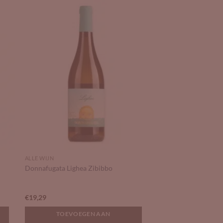
to
Add to
ist
Wishlist
ALLE WIJN
Donnafugata Lighea Zibibbo
€
19,29
TOEVOEGEN AAN