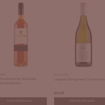
Add to
Add 
Wishlist
Wishl
WIJN
ALLE WIJN
Ermelinda Flor de La Mar
Langmeil Spring Fever Chardonnay
tel de Setubal
0
€
11,59
TOEVOEGEN AAN
TOEVOEGEN AAN