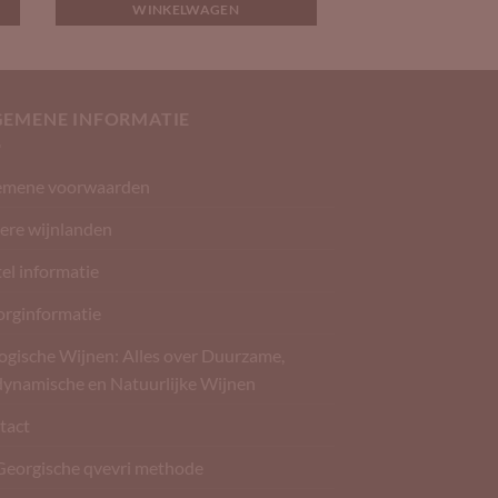
WINKELWAGEN
GEMENE INFORMATIE
emene voorwaarden
ere wijnlanden
el informatie
orginformatie
ogische Wijnen: Alles over Duurzame,
dynamische en Natuurlijke Wijnen
tact
Georgische qvevri methode