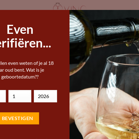
Even
ANDERE WIJNLANDEN
STERKE DRANK
I
IJNEN KOPEN
rifiëren...
ERE WIJNEN, BIEREN EN STERKE DRANKEN
len even weten of je al 18
Weingut Eichinge
ar oud bent. Wat is je
geboortedatum??
Veltliner
Add to
Wishlist
11,59
€
Eichinger Kamptal Strass Grüner
citrus, appel en witte peper. El
Vivino score: