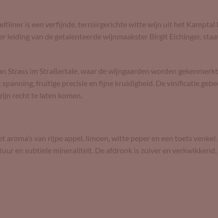
liner is een verfijnde, terroirgerichte witte wijn uit het Kamptal
r leiding van de getalenteerde wijnmaakster Birgit Eichinger, staat
van Strass im Straßertale, waar de wijngaarden worden gekenmerkt
panning, fruitige precisie en fijne kruidigheid. De vinificatie gebe
zijn recht te laten komen.
t aroma’s van rijpe appel, limoen, witte peper en een toets venkel. 
ctuur en subtiele mineraliteit. De afdronk is zuiver en verkwikkend