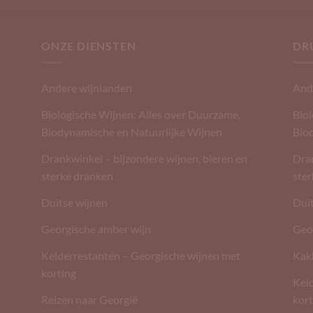
ONZE DIENSTEN
DR
Andere wijnlanden
And
Biologische Wijnen: Alles over Duurzame,
Biol
Biodynamische en Natuurlijke Wijnen
Bio
Drankwinkel – bijzondere wijnen, bieren en
Dran
sterke dranken
ste
Duitse wijnen
Dui
Georgische amber wijn
Geo
Kelderrestanten – Georgische wijnen met
Kak
korting
Kel
Reizen naar Georgië
kort