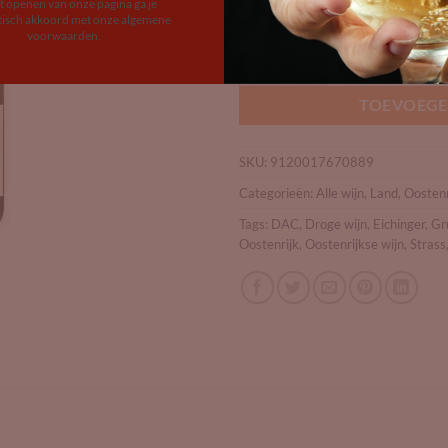
Wine name
et openen van onze pagina ga je
isch akkoord met onze algemene
Op voorraad
voorwaarden.
Weingut Eichinger Kamptal strass
TOEVOEGE
SKU:
9120017670889
Categorieën:
Alle wijn
,
Land
,
Oostenr
Tags:
DAC
,
Droge wijn
,
Eichinger
,
Gr
Oostenrijk
,
Oostenrijkse wijn
,
Strass