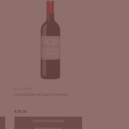
to
Add to
ist
Wishlist
ALLE WIJN
l’Hospitalet de Gazin Pomerol
€
39,30
TOEVOEGEN AAN
WINKELWAGEN