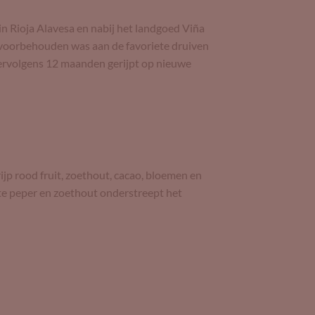
n Rioja Alavesa en nabij het landgoed Viña
l voorbehouden was aan de favoriete druiven
vervolgens 12 maanden gerijpt op nieuwe
rijp rood fruit, zoethout, cacao, bloemen en
rte peper en zoethout onderstreept het