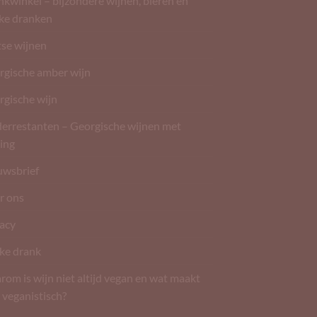
kwinkel – bijzondere wijnen, bieren en
rke dranken
tse wijnen
rgische amber wijn
rgische wijn
derrestanten – Georgische wijnen met
ing
uwsbrief
r ons
vacy
ke drank
om is wijn niet altijd vegan en wat maakt
 veganistisch?