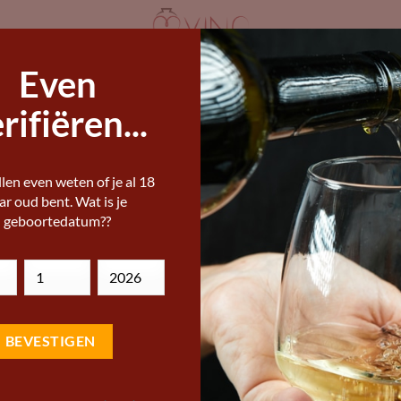
Even
ANDERE WIJNLANDEN
STERKE DRANK
I
IJNEN KOPEN
rifiëren...
ERE WIJNEN, BIEREN EN STERKE DRANKEN
len even weten of je al 18
Bodegas LAN Cri
ar oud bent. Wat is je
geboortedatum??
Add to
16,39
Wishlist
€
Bodegas LAN Crianza D-12 is 
aroma’s van cacao, rood fruit e
BBQ.
Vivino score:
Wine name