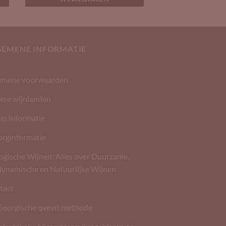
GEMENE INFORMATIE
emene voorwaarden
ere wijnlanden
el informatie
orginformatie
ogische Wijnen: Alles over Duurzame,
dynamische en Natuurlijke Wijnen
tact
Georgische qvevri methode