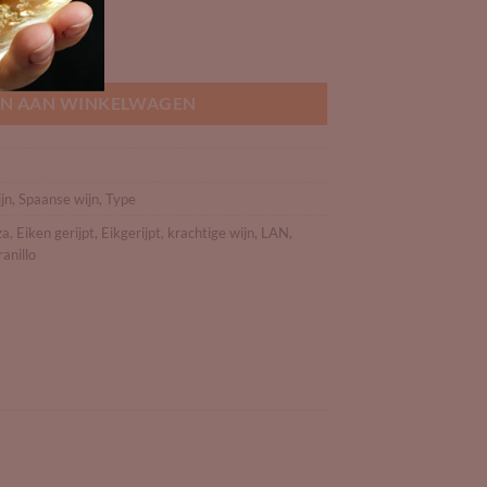
N AAN WINKELWAGEN
jn
,
Spaanse wijn
,
Type
za
,
Eiken gerijpt
,
Eikgerijpt
,
krachtige wijn
,
LAN
,
anillo