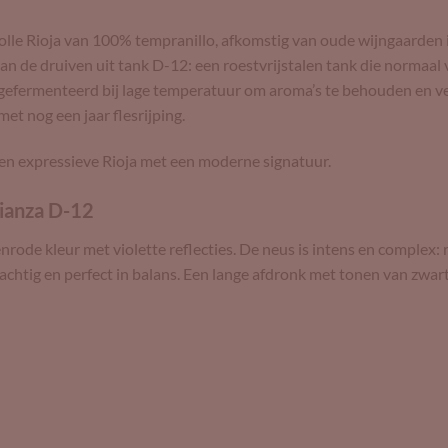
lle Rioja van 100% tempranillo, afkomstig van oude wijngaarden i
an de druiven uit tank D-12: een roestvrijstalen tank die normaa
 gefermenteerd bij lage temperatuur om aroma’s te behouden en 
t nog een jaar flesrijping.
 en expressieve Rioja met een moderne signatuur.
ianza D-12
nrode kleur met violette reflecties. De neus is intens en complex: 
eachtig en perfect in balans. Een lange afdronk met tonen van zwa