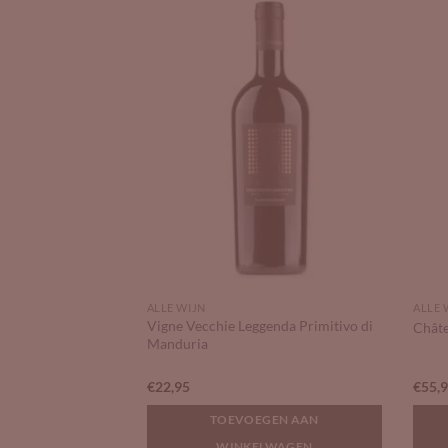
Add to
Add to
Wishlist
Wishlist
ALLE WIJN
ALLE 
ianico del Vulture
Vigne Vecchie Leggenda Primitivo di
Châte
Manduria
€
22,95
€
55,
GEN AAN
TOEVOEGEN AAN
LWAGEN
WINKELWAGEN