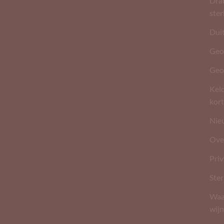
Dran
ste
Dui
Geo
Geo
Kel
kort
Nie
Ove
Pri
Ster
Waar
wijn