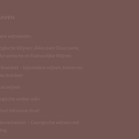
UIVEN
ere wijnlanden
ogische Wijnen: Alles over Duurzame,
dynamische en Natuurlijke Wijnen
kwinkel – bijzondere wijnen, bieren en
rke dranken
tse wijnen
rgische amber wijn
huri Mtsvane druif
derrestanten – Georgische wijnen met
ing