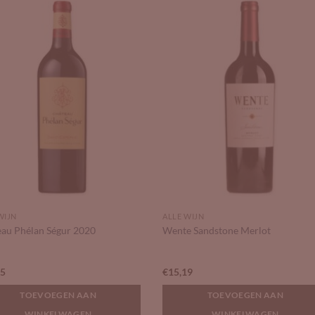
Add to
Add 
Wishlist
Wishl
WIJN
ALLE WIJN
au Phélan Ségur 2020
Wente Sandstone Merlot
95
€
15,19
TOEVOEGEN AAN
TOEVOEGEN AAN
WINKELWAGEN
WINKELWAGEN