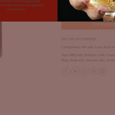
et openen van onze pagina ga je
Op voorraad
isch akkoord met onze algemene
voorwaarden.
Bodegas LAN Crianza D-12 aantal
TOEVOEGE
SKU:
8413472000089
Categorieën:
Alle wijn
,
Land
,
Rode wi
Tags:
BBQ wijn
,
Bodegas LAN
,
Crian
Rioja
,
Rode wijn
,
Spaanse wijn
,
Tempr