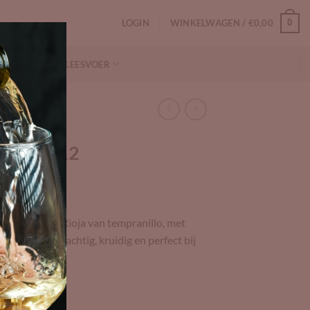
LOGIN
WINKELWAGEN /
€
0,00
0
NFORMATIE
LEESVOER
anza D-12
een moderne Rioja van tempranillo, met
n zoethout. Krachtig, kruidig en perfect bij