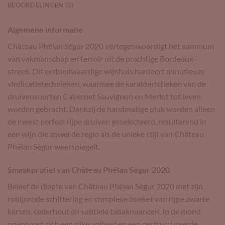
BEOORDELINGEN (0)
Algemene informatie
Château Phélan Ségur 2020 vertegenwoordigt het summum
van vakmanschap en terroir uit de prachtige Bordeaux-
streek. Dit eerbiedwaardige wijnhuis hanteert minutieuze
vinificatietechnieken, waarmee de karakteristieken van de
druivensoorten Cabernet Sauvignon en Merlot tot leven
worden gebracht. Dankzij de handmatige pluk worden alleen
de meest perfect rijpe druiven geselecteerd, resulterend in
een wijn die zowel de regio als de unieke stijl van Château
Phélan Ségur weerspiegelt.
Smaakprofiel van Château Phélan Ségur 2020
Beleef de diepte van Château Phélan Ségur 2020 met zijn
robijnrode schittering en complexe boeket van rijpe zwarte
kersen, cederhout en subtiele tabaknuancen. In de mond
openbaart zich een rijke volheid en een gestructureerde