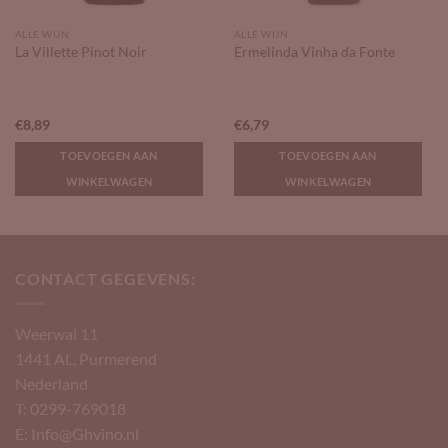
ALLE WIJN
ALLE WIJN
La Villette Pinot Noir
Ermelinda Vinha da Fonte
€
8,89
€
6,79
TOEVOEGEN AAN
TOEVOEGEN AAN
WINKELWAGEN
WINKELWAGEN
CONTACT GEGEVENS:
Weerwal 11
1441 AL, Purmerend
Nederland
T: 0299-769018
E: Info@Ghvino.nl