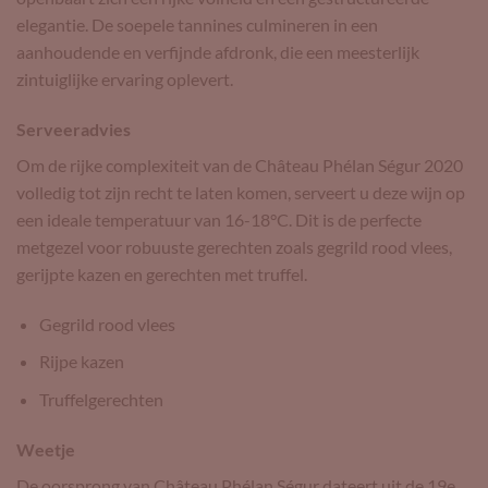
elegantie. De soepele tannines culmineren in een
aanhoudende en verfijnde afdronk, die een meesterlijk
zintuiglijke ervaring oplevert.
Serveeradvies
Om de rijke complexiteit van de Château Phélan Ségur 2020
volledig tot zijn recht te laten komen, serveert u deze wijn op
een ideale temperatuur van 16-18°C. Dit is de perfecte
metgezel voor robuuste gerechten zoals gegrild rood vlees,
gerijpte kazen en gerechten met truffel.
Gegrild rood vlees
Rijpe kazen
Truffelgerechten
Weetje
De oorsprong van Château Phélan Ségur dateert uit de 19e