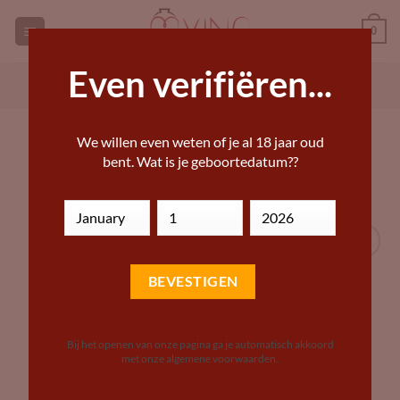
Ga
0
naar
inhoud
Even verifiëren...
GEORGISCHE WIJNEN KOPEN
ANDERE WIJN KOPEN
HOME
»
DRANKWINKEL – BIJZONDERE WIJNEN,
We willen even weten of je al 18 jaar oud
BIEREN EN STERKE DRANKEN
bent. Wat is je geboortedatum??
Add to
Wishlist
Bij het openen van onze pagina ga je automatisch akkoord
met onze algemene voorwaarden.