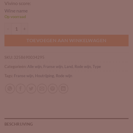
Vivino score:
Wine name
Op voorraad
Château Phélan Ségur 2020 aantal
TOEVOEGEN AAN WINKELWAGEN
SKU:
3258690034295
Categorieën:
Alle wijn
,
Franse wijn
,
Land
,
Rode wijn
,
Type
Tags:
Franse wijn
,
Houtrijping
,
Rode wijn
BESCHRIJVING