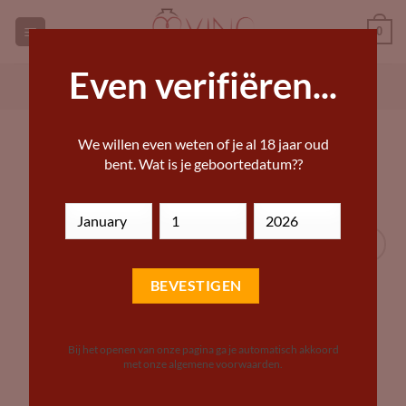
Ga
0
naar
inhoud
Even verifiëren...
GEORGISCHE WIJNEN KOPEN
ANDERE WIJN KOPEN
HOME
»
DRANKWINKEL – BIJZONDERE WIJNEN,
We willen even weten of je al 18 jaar oud
BIEREN EN STERKE DRANKEN
bent. Wat is je geboortedatum??
Add to
Wishlist
Bij het openen van onze pagina ga je automatisch akkoord
met onze algemene voorwaarden.