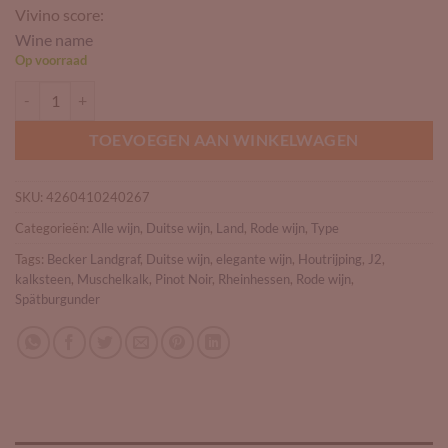
Vivino score:
Wine name
Op voorraad
Becker Landgraf (J2) Spätburgunder Muschelkalk aantal
TOEVOEGEN AAN WINKELWAGEN
SKU:
4260410240267
Categorieën:
Alle wijn
,
Duitse wijn
,
Land
,
Rode wijn
,
Type
Tags:
Becker Landgraf
,
Duitse wijn
,
elegante wijn
,
Houtrijping
,
J2
,
kalksteen
,
Muschelkalk
,
Pinot Noir
,
Rheinhessen
,
Rode wijn
,
Spätburgunder