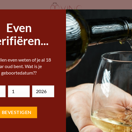
Even
ANDERE WIJNLANDEN
STERKE DRANK
I
IJNEN KOPEN
rifiëren...
ERE WIJNEN, BIEREN EN STERKE DRANKEN
len even weten of je al 18
Poggiotondo Chia
ar oud bent. Wat is je
geboortedatum??
Add to
15,29
Wishlist
€
Geniet van Poggiotondo Chian
uiting van Italiaanse wijnkuns
kruidigheid, afgerond met ee
Vivino score:
Wine name