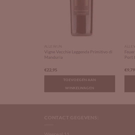
ALLE WIJN
ALLE 
Vigne Vecchie Leggenda Primitivo di
Feuer
erlot
Manduria
Port 
€
22,95
€
9,7
GEN AAN
TOEVOEGEN AAN
LWAGEN
WINKELWAGEN
CONTACT GEGEVENS:
Weerwal 11