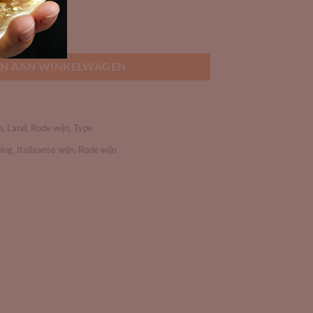
CG (bio) aantal
N AAN WINKELWAGEN
n
,
Land
,
Rode wijn
,
Type
ping
,
Italiaanse wijn
,
Rode wijn