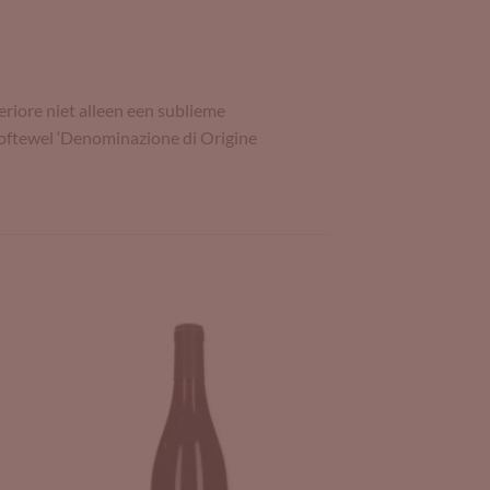
riore niet alleen een sublieme
oftewel ‘Denominazione di Origine
to
Add to
ist
Wishlist