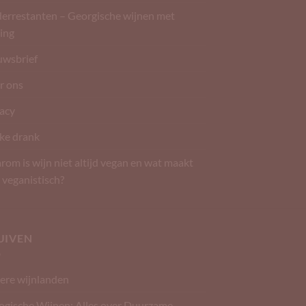
derrestanten – Georgische wijnen met
ing
uwsbrief
r ons
vacy
ke drank
om is wijn niet altijd vegan en wat maakt
 veganistisch?
UIVEN
ere wijnlanden
ogische Wijnen: Alles over Duurzame,