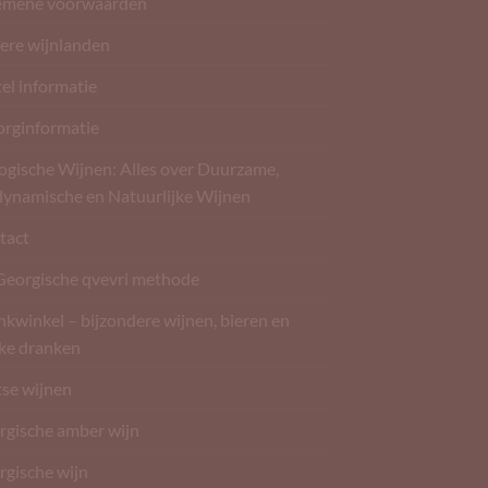
emene voorwaarden
ere wijnlanden
el informatie
orginformatie
ogische Wijnen: Alles over Duurzame,
dynamische en Natuurlijke Wijnen
tact
Georgische qvevri methode
kwinkel – bijzondere wijnen, bieren en
rke dranken
tse wijnen
rgische amber wijn
rgische wijn