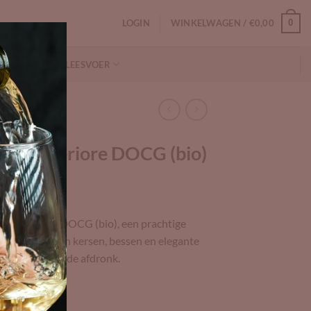
LOGIN
WINKELWAGEN /
€
0,00
0
NFORMATIE
LEESVOER
nti Superiore DOCG (bio)
ti Superiore DOCG (bio), een prachtige
t met tonen van kersen, bessen en elegante
n indrukwekkende afdronk.