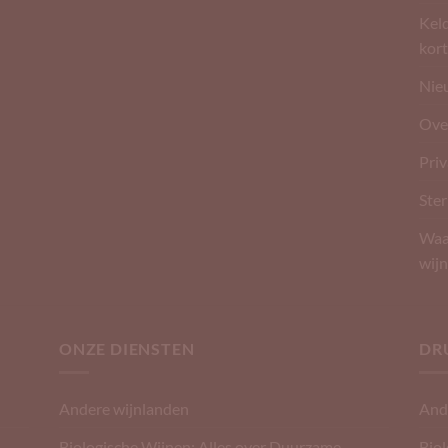
Kel
kort
Nie
Ove
Pri
Ster
Waar
wijn
ONZE DIENSTEN
DR
Andere wijnlanden
And
Biologische Wijnen: Alles over Duurzame,
Biol