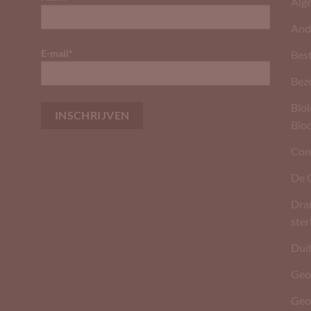
Alg
And
E-mail*
Best
Bez
Biol
Bio
Con
De 
Dran
ste
Dui
Geo
Geo