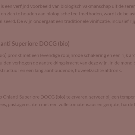
s een verfijnd voorbeeld van biologisch vakmanschap uit de seren
 en zich te houden aan biologische teeltmethoden, wordt de bela
aliseerd. De wijn ondergaat een traditionele vinificatie, inclusief r
anti Superiore DOCG (bio)
) pronkt met een levendige robijnrode schakering en een rijk aro
uiden verhogen de aantrekkingskracht van deze wijn. In de mond b
 structuur en een lang aanhoudende, fluweelzachte afdronk.
 Chianti Superiore DOCG (bio) te ervaren, serveer bij een temper
lees, pastagerechten met een volle tomatensaus en gerijpte, harde 