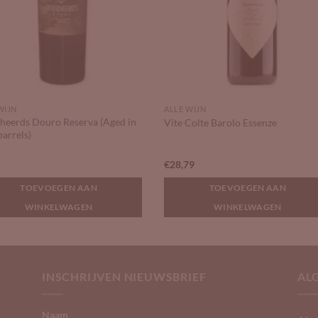
WIJN
ALLE WIJN
heerds Douro Reserva (Aged in
Vite Colte Barolo Essenze
barrels)
9
€
28,79
TOEVOEGEN AAN
TOEVOEGEN AAN
WINKELWAGEN
WINKELWAGEN
INSCHRIJVEN NIEUWSBRIEF
AL
Naam