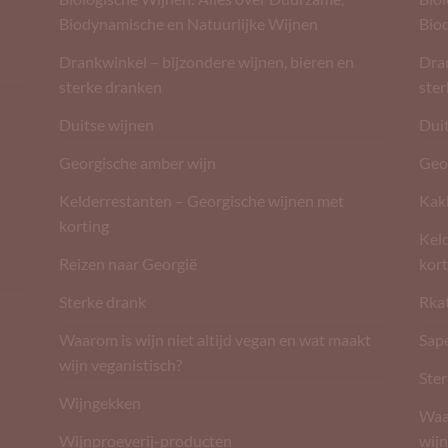
Biodynamische en Natuurlijke Wijnen
Bio
Drankwinkel – bijzondere wijnen, bieren en
Dran
sterke dranken
ste
Duitse wijnen
Dui
Georgische amber wijn
Geo
Kelderrestanten – Georgische wijnen met
Kak
korting
Kel
Reizen naar Georgië
kort
Sterke drank
Rkat
Waarom is wijn niet altijd vegan en wat maakt
Sape
wijn veganistisch?
Ster
Wijngekken
Waar
Wijnproeverij-producten
wijn