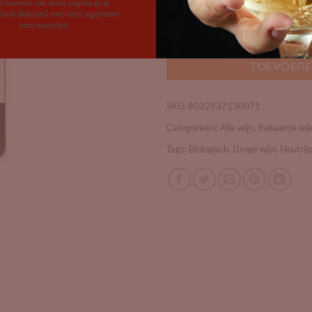
et openen van onze pagina ga je
Op voorraad
isch akkoord met onze algemene
voorwaarden.
Poggiotondo Chianti Superiore DO
TOEVOEGE
SKU:
8032937130071
Categorieën:
Alle wijn
,
Italiaanse wij
Tags:
Biologisch
,
Droge wijn
,
Houtrij