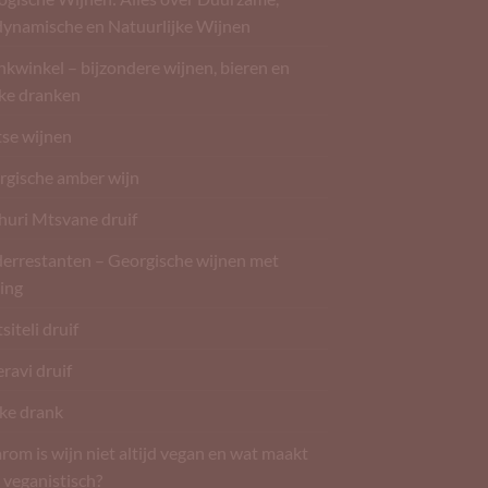
dynamische en Natuurlijke Wijnen
kwinkel – bijzondere wijnen, bieren en
rke dranken
tse wijnen
rgische amber wijn
huri Mtsvane druif
derrestanten – Georgische wijnen met
ing
siteli druif
ravi druif
ke drank
om is wijn niet altijd vegan en wat maakt
 veganistisch?