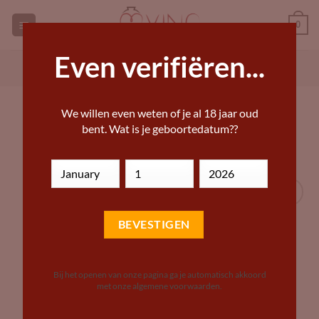
Ga
0
naar
inhoud
Even verifiëren...
GEORGISCHE WIJNEN KOPEN
ANDERE WIJN KOPEN
HOME
»
DRANKWINKEL – BIJZONDERE WIJNEN,
We willen even weten of je al 18 jaar oud
BIEREN EN STERKE DRANKEN
bent. Wat is je geboortedatum??
Add to
Wishlist
Bij het openen van onze pagina ga je automatisch akkoord
met onze algemene voorwaarden.