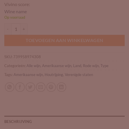
Vivino score:
Wine name
Op voorraad
Francis Coppola Diamond Collection Zinfandel aantal
TOEVOEGEN AAN WINKELWAGEN
SKU:
739958974308
Categorieën:
Alle wijn
,
Amerikaanse wijn
,
Land
,
Rode wijn
,
Type
Tags:
Amerikaanse wijn
,
Houtrijping
,
Verenigde staten
BESCHRIJVING