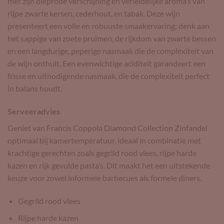
met zijn dieprode verschijning en verleidelijke aroma’s van
rijpe zwarte kersen, cederhout, en tabak. Deze wijn
presenteert een volle en robuuste smaakervaring; denk aan
het sappige van zoete pruimen, de rijkdom van zwarte bessen
en een langdurige, peperige nasmaak die de complexiteit van
de wijn onthult. Een evenwichtige aciditeit garandeert een
frisse en uitnodigende nasmaak, die de complexiteit perfect
in balans houdt.
Serveeradvies
Geniet van Francis Coppola Diamond Collection Zinfandel
optimaal bij kamertemperatuur, ideaal in combinatie met
krachtige gerechten zoals gegrild rood vlees, rijpe harde
kazen en rijk gevulde pasta’s. Dit maakt het een uitstekende
keuze voor zowel informele barbecues als formele diners.
Gegrild rood vlees
Rijpe harde kazen