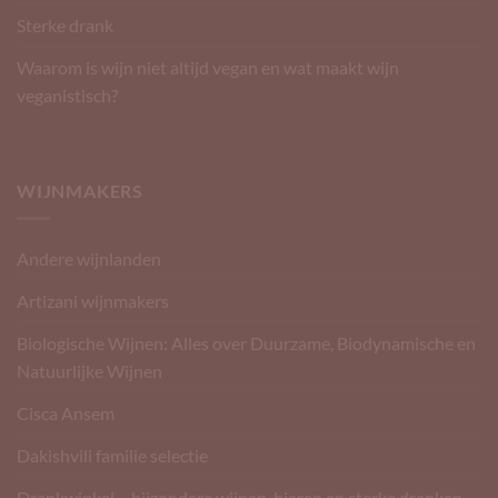
Sterke drank
Waarom is wijn niet altijd vegan en wat maakt wijn
veganistisch?
WIJNMAKERS
Andere wijnlanden
Artizani wijnmakers
Biologische Wijnen: Alles over Duurzame, Biodynamische en
Natuurlijke Wijnen
Cisca Ansem
Dakishvili familie selectie
Drankwinkel – bijzondere wijnen, bieren en sterke dranken