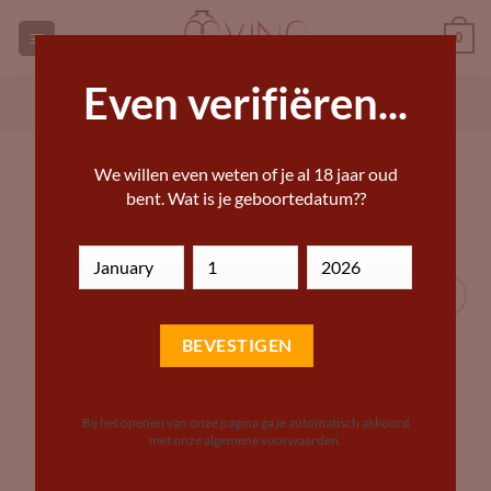
Ga
0
naar
inhoud
Even verifiëren...
GEORGISCHE WIJNEN KOPEN
ANDERE WIJN KOPEN
HOME
»
DRANKWINKEL – BIJZONDERE WIJNEN,
We willen even weten of je al 18 jaar oud
BIEREN EN STERKE DRANKEN
bent. Wat is je geboortedatum??
Add to
Wishlist
Bij het openen van onze pagina ga je automatisch akkoord
met onze algemene voorwaarden.