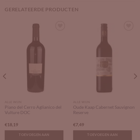
GERELATEERDE PRODUCTEN
Add to
Add to
Wishlist
Wishlist
ALLE WIJN
ALLE WIJN
Piano del Cerro Aglianico del
Oude Kaap Cabernet Sauvignon
Vulture DOC
Reserve
€
18,19
€
7,49
TOEVOEGEN AAN
TOEVOEGEN AAN