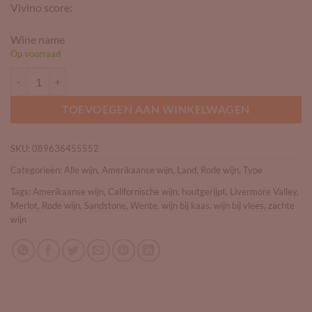
Vivino score:
Wine name
Op voorraad
Wente Sandstone Merlot aantal
TOEVOEGEN AAN WINKELWAGEN
SKU:
089636455552
Categorieën:
Alle wijn
,
Amerikaanse wijn
,
Land
,
Rode wijn
,
Type
Tags:
Amerikaanse wijn
,
Californische wijn
,
houtgerijpt
,
Livermore Valley
,
Merlot
,
Rode wijn
,
Sandstone
,
Wente
,
wijn bij kaas
,
wijn bij vlees
,
zachte
wijn