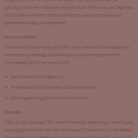
gevolgd door een afdronk met een licht bitter van de Saperavi
druif. Samen leveren deze elementen een harmonieus en
gedenkwaardig smaakprofiel.
Serveeradvies
Deze rosé is uitermate geschikt voor warme zomerdagen en
vormt een prachtige aanvulling op lichtzoete gerechten.
Overweeg het te serveren met:
Aardbeien met slagroom
Kwarktaartjes of andere zachte desserts
Als begeleiding bij een zomers terras
Weetje
Wist je dat de naam ‘Ele’ een liefdevolle afkorting is van Elena,
de jongste dochter van de wijnmaker? Deze wijn is niet alleen
een viering van unieke druivensoorten uit Georgië, maar ook