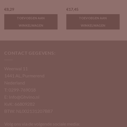
€
8,29
€
17,45
TOEVOEGEN AAN
TOEVOEGEN AAN
WINKELWAGEN
WINKELWAGEN
CONTACT GEGEVENS:
Weerwal 11
1441 AL, Purmerend
Nederland
T: 0299-769018
E: Info@Ghvino.nl
KvK: 66809282
BTW: NL002131207B87
Volg ons via de volgende sociale media: