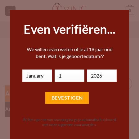
Ga
0
naar
inhoud
Even verifiëren...
GEORGISCHE WIJNEN KOPEN
ANDERE WIJN KOPEN
HOME
»
DRANKWINKEL – BIJZONDERE WIJNEN,
We willen even weten of je al 18 jaar oud
BIEREN EN STERKE DRANKEN
bent. Wat is je geboortedatum??
Aanbieding!
Add to
Wishlist
Aanbevolen!
Bij het openen van onze pagina ga je automatisch akkoord
met onze algemene voorwaarden.