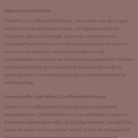
Algemene informatie
De Wine & Co Rkatsiteli Muscat, vernoemd naar de jongste
dochter van de wijnmaker, Elena, vertegenwoordigt een
bijzonder blend uit Georgië. Deze wijn combineert de
klassieke Rkatsiteli druiven met de aromatische Muscat en
een hint van Saperavi, verantwoordelijk voor de
aantrekkelijke rosé kleur en het unieke smaakprofiel. Met één
slok proef je de zorg en toewijding waarmee deze wijn is
gemaakt, een echte weerspiegeling van familiewaarden en
vakmanschap.
Smaakprofiel van Wine & Co Rkatsiteli Muscat
De Wine & Co Rkatsiteli Muscat biedt een spannende
smaaksensatie. De initialen tonen van aardbeien, kersen en
frambozen geven deze wijn zijn fruitige karakter, terwijl lichte
minerale tonen en een subtiel ‘vettig’ accent de complexiteit
vergroten. Een verrassende touch van zoetheid wordt