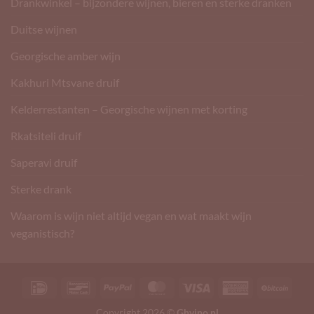
Drankwinkel – bijzondere wijnen, bieren en sterke dranken
Duitse wijnen
Georgische amber wijn
Kakhuri Mtsvane druif
Kelderrestanten – Georgische wijnen met korting
Rkatsiteli druif
Saperavi druif
Sterke drank
Waarom is wijn niet altijd vegan en wat maakt wijn
veganistisch?
IDeal
Bancontact
PayPal
MasterCard
Visa
American
BitCo
Express
Copyright 2026 ©
Ghvino.nl