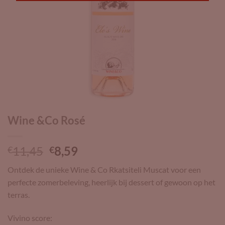
Wine &Co Rosé
Oorspronkelijke
Huidige
11,45
8,59
€
€
prijs
prijs
Ontdek de unieke Wine & Co Rkatsiteli Muscat voor een
was:
is:
perfecte zomerbeleving, heerlijk bij dessert of gewoon op het
€11,45.
€8,59.
terras.
Vivino score: