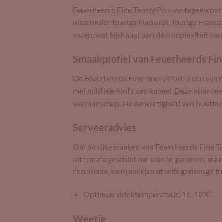
Feuerheerds Fine Tawny Port vertegenwoordig
waaronder Touriga Nacional, Touriga Franca, 
vaten, wat bijdraagt aan de complexiteit va
Smaakprofiel van Feuerheerds Fi
De Feuerheerds Fine Tawny Port is een symf
met subtiele hints van kaneel. Deze nuances 
vakmanschap. De aanwezigheid van houttonen,
Serveeradvies
Om de rijke smaken van Feuerheerds Fine Ta
uitermate geschikt om solo te genieten, maa
chocolade, kaasplankjes of zelfs gedroogd fru
Optimale drinktemperatuur: 16-18°C
Weetje