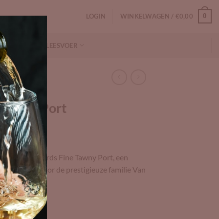
LOGIN
WINKELWAGEN /
€
0,00
0
NFORMATIE
LEESVOER
 Tawny Port
g met Feuerheerds Fine Tawny Port, een
ie gemaakt door de prestigieuze familie Van