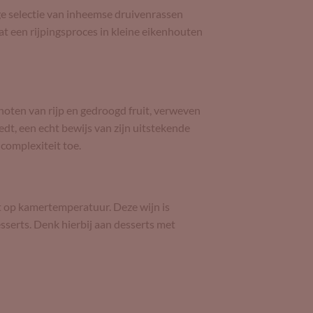
ge selectie van inheemse druivenrassen
at een rijpingsproces in kleine eikenhouten
oten van rijp en gedroogd fruit, verweven
dt, een echt bewijs van zijn uitstekende
complexiteit toe.
t op kamertemperatuur. Deze wijn is
sserts. Denk hierbij aan desserts met