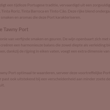
t een tijdloze Portugese traditie, vervaardigd uit een zorgvuldi
Tinta Roriz, Tinta Barroca en Tinto Cão. Deze rijke blend onderga
n smaken en aromas die deze Port karakteriseren.
ne Tawny Port
onie van verfijnde smaken en geuren. De wijn openbaart zich met n
creëren een harmonieuze balans die zowel diepte als verleiding bie
 dankzij de rijping in eiken vaten, voegt een extra dimensie van 
wny Port optimaal te waarderen, serveer deze voortreffelijke Por
r past ook uitstekend bij een verscheidenheid aan minder zoete de
it.