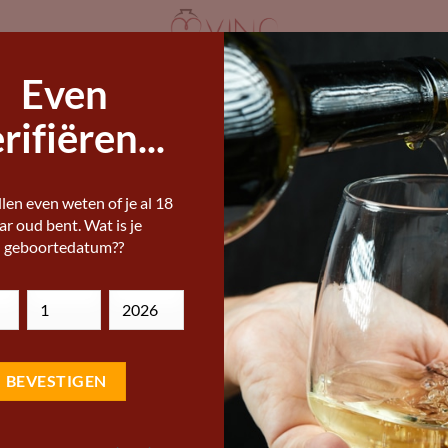
Even
ANDERE WIJNLANDEN
STERKE DRANK
I
IJNEN KOPEN
rifiëren...
ERE WIJNEN, BIEREN EN STERKE DRANKEN
len even weten of je al 18
Feuerheerds Fine
ar oud bent. Wat is je
geboortedatum??
Add to
8,45
Wishlist
€
Proef de ultieme Port ervarin
icoon van Portugese wijntradit
Zeller.
Vivino score:
Wine name