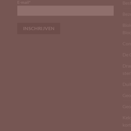
E-mail*
Best
Bez
Biol
Bio
Con
De 
Dran
ste
Dui
Geo
Geo
Kel
kort