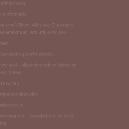
el informatie
orginformatie
ogische Wijnen: Alles over Duurzame,
dynamische en Natuurlijke Wijnen
tact
Georgische qvevri methode
kwinkel – bijzondere wijnen, bieren en
rke dranken
tse wijnen
rgische amber wijn
rgische wijn
derrestanten – Georgische wijnen met
ing