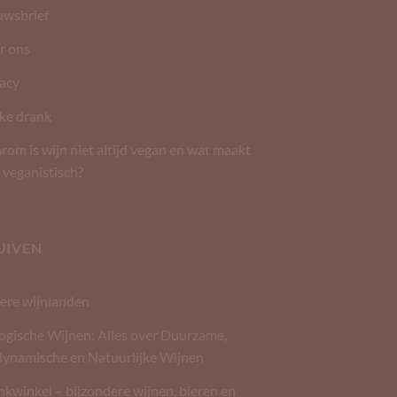
uwsbrief
r ons
vacy
ke drank
om is wijn niet altijd vegan en wat maakt
 veganistisch?
UIVEN
ere wijnlanden
ogische Wijnen: Alles over Duurzame,
dynamische en Natuurlijke Wijnen
kwinkel – bijzondere wijnen, bieren en