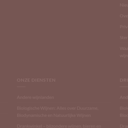
Nie
Ove
Pri
Ster
Waar
wijn
ONZE DIENSTEN
DR
Andere wijnlanden
And
Biologische Wijnen: Alles over Duurzame,
Biol
Biodynamische en Natuurlijke Wijnen
Bio
Drankwinkel – bijzondere wijnen, bieren en
Dran