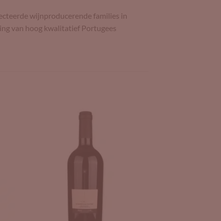
ecteerde wijnproducerende families in
ing van hoog kwalitatief Portugees
to
Add to
ist
Wishlist