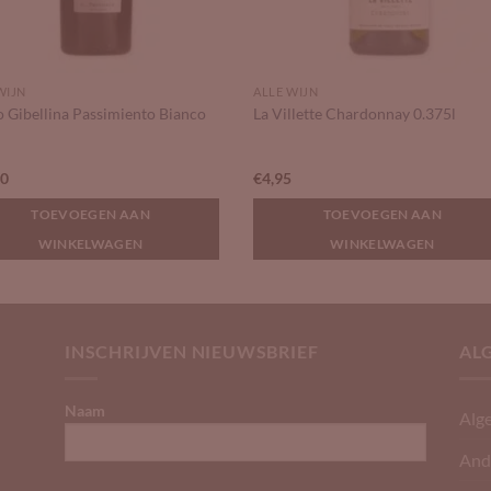
WIJN
ALLE WIJN
o Gibellina Passimiento Bianco
La Villette Chardonnay 0.375l
30
€
4,95
TOEVOEGEN AAN
TOEVOEGEN AAN
WINKELWAGEN
WINKELWAGEN
INSCHRIJVEN NIEUWSBRIEF
AL
Naam
Alg
And