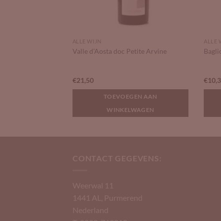
ALLE WIJN
ALLE 
Valle d’Aosta doc Petite Arvine
Bagli
€
21,50
€
10,
GEN AAN
TOEVOEGEN AAN
LWAGEN
WINKELWAGEN
CONTACT GEGEVENS:
Weerwal 11
1441 AL, Purmerend
Nederland