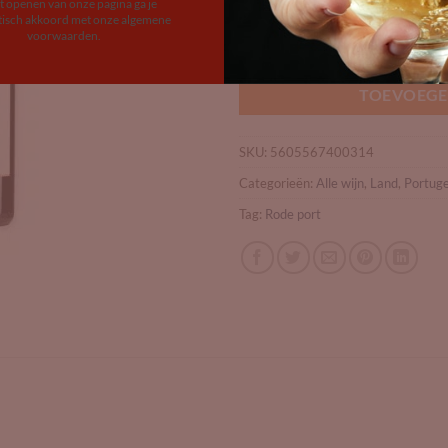
et openen van onze pagina ga je
Op voorraad
isch akkoord met onze algemene
voorwaarden.
Feuerheerds Fine Tawny Port aant
TOEVOEGE
SKU:
5605567400314
Categorieën:
Alle wijn
,
Land
,
Portuge
Tag:
Rode port