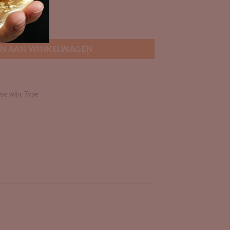
al
N AAN WINKELWAGEN
se wijn
,
Type