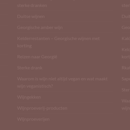
sterke dranken
ste
Duitse wijnen
Dui
Georgische amber wijn
Geo
Kelderrestanten – Georgische wijnen met
Kak
korting
Kel
Reizen naar Georgië
kort
Sterke drank
Rkat
Waarom is wijn niet altijd vegan en wat maakt
Sape
wijn veganistisch?
Ster
Wijngekken
Waar
Wijnproeverij-producten
wijn
Wijnproeverijen