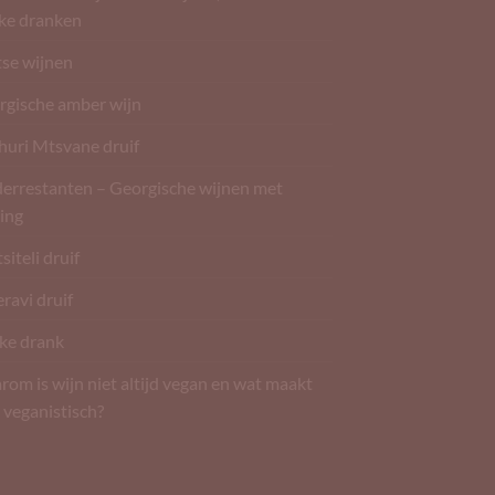
rke dranken
tse wijnen
rgische amber wijn
huri Mtsvane druif
derrestanten – Georgische wijnen met
ing
siteli druif
ravi druif
ke drank
om is wijn niet altijd vegan en wat maakt
 veganistisch?