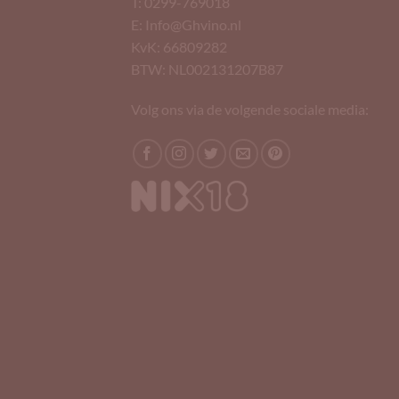
T: 0299-769018
E: Info@Ghvino.nl
KvK: 66809282
BTW: NL002131207B87
Volg ons via de volgende sociale media: