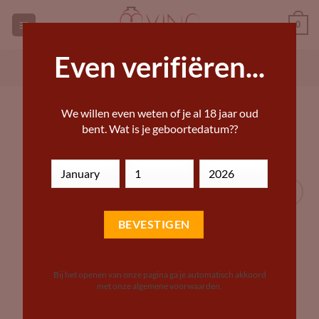
Ga
0
naar
inhoud
Even verifiëren...
GEORGISCHE WIJNEN KOPEN
ANDERE WIJN KOPEN
HOME
»
DRANKWINKEL – BIJZONDERE WIJNEN,
We willen even weten of je al 18 jaar oud
BIEREN EN STERKE DRANKEN
bent. Wat is je geboortedatum??
Add to
Wishlist
Bij het openen van onze pagina ga je automatisch akkoord
met onze algemene voorwaarden.