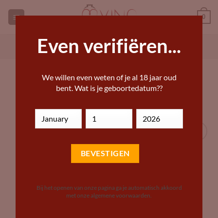
Ga
0
naar
inhoud
Even verifiëren...
GEORGISCHE WIJNEN KOPEN
ANDERE WIJN KOPEN
HOME
»
DRANKWINKEL – BIJZONDERE WIJNEN,
We willen even weten of je al 18 jaar oud
BIEREN EN STERKE DRANKEN
bent. Wat is je geboortedatum??
Add to
Wishlist
Bij het openen van onze pagina ga je automatisch akkoord
met onze algemene voorwaarden.